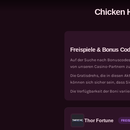
Zum
S
Chicken 
Inhalt
t
springen
a
r
t
s
e
Freispiele & Bonus Co
i
Auf der Suche nach Bonuscodes
t
von unseren Casino-Partnern zu
e
C
Die Gratisdrehs, die in diesen 
können sich sicher sein, dass Si
h
i
Die Verfügbarkeit der Boni variie
c
k
e
n
Thor Fortune
FREI
H