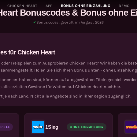
CHICKEN HEART
APP
BONUS OHNE EINZAHLUNG
DEMO
Heart
Bonuscodes & Bonus ohne E
✓
Bonuscodes, geprüft im August 2026
des für
Chicken Heart
 oder Freispielen zum Ausprobieren
Chicken Heart
? Wir haben die bes
sammengestellt. Holen Sie sich Ihren Bonus unten - ohne Einzahlung
Aktionen enthalten sind, können auf ausgewählten Titeln gespielt werde
e alle erzielten Gewinne für Wetten auf
Chicken Heart
nachher.
rt je nach Land. Nicht alle Angebote sind in Ihrer Region zugänglich.
1Sieg
SPIELE
OHNE EINZAHLUNG