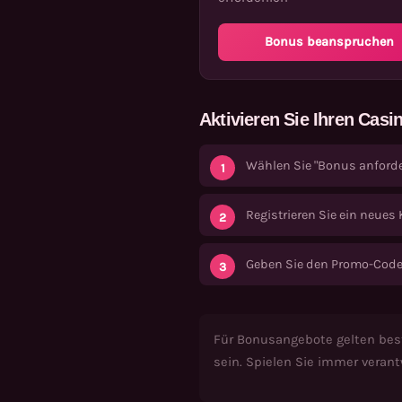
Bonus beanspruchen
Aktivieren Sie Ihren Casi
Wählen Sie "Bonus anforder
Registrieren Sie ein neues
Geben Sie den Promo-Code 
Für Bonusangebote gelten best
sein. Spielen Sie immer verant