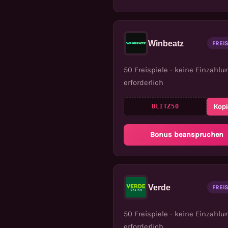
u
s
o
Winbeatz
FREI
h
n
50 Freispiele - keine Einzahlu
e
erforderlich
E
i
Kop
BLITZ50
n
z
a
Bonus beanspruchen
h
l
u
n
Verde
FREI
g
50 Freispiele - keine Einzahlu
erforderlich