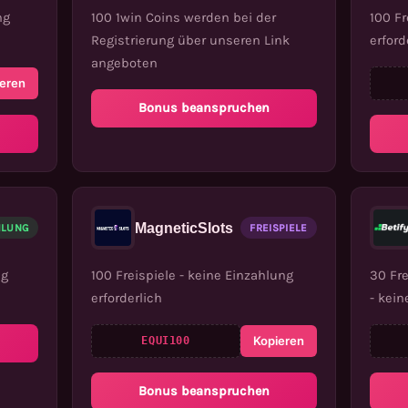
ng
100 1win Coins werden bei der
100 Fr
Registrierung über unseren Link
erford
angeboten
ieren
Bonus beanspruchen
MagneticSlots
HLUNG
FREISPIELE
ng
100 Freispiele - keine Einzahlung
30 Fre
erforderlich
- kein
Kopieren
EQUI100
Bonus beanspruchen