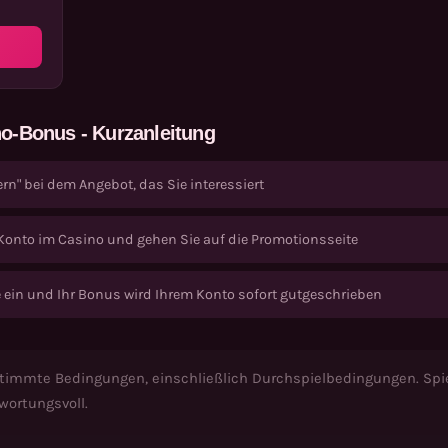
no-Bonus - Kurzanleitung
n" bei dem Angebot, das Sie interessiert
 Konto im Casino und gehen Sie auf die Promotionsseite
ein und Ihr Bonus wird Ihrem Konto sofort gutgeschrieben
immte Bedingungen, einschließlich Durchspielbedingungen. Spiel
wortungsvoll.