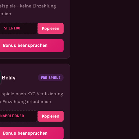
eispiele - keine Einzahlung
erlich
Kopieren
SPIN100
Bonus beanspruchen
Betify
FREISPIELE
ispiele nach KYC-Verifizierung
e Einzahlung erforderlich
Kopieren
NAPOLEON30
Bonus beanspruchen