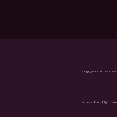
Diese Website ist nich
Chicken Heart
Allgemein
|