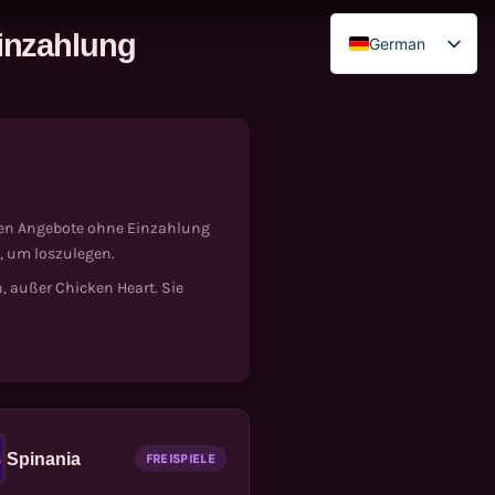
inzahlung
German
English
French
Spanish
Italian
Portuguese
ten Angebote ohne Einzahlung
, um loszulegen.
Polish
n, außer
Chicken Heart
. Sie
Czech
Spinania
FREISPIELE