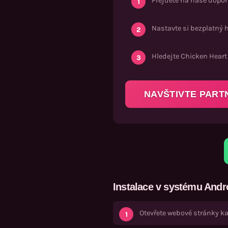
Přejděte na naše dopo
n
H
Nastavte si bezplatný h
e
a
Hledejte
Chicken Heart
r
t
-
NAVŠTIVTE PART
k
e
s
t
a
ž
e
n
Instalace v systému Andr
í
p
Otevřete webové stránky k
r