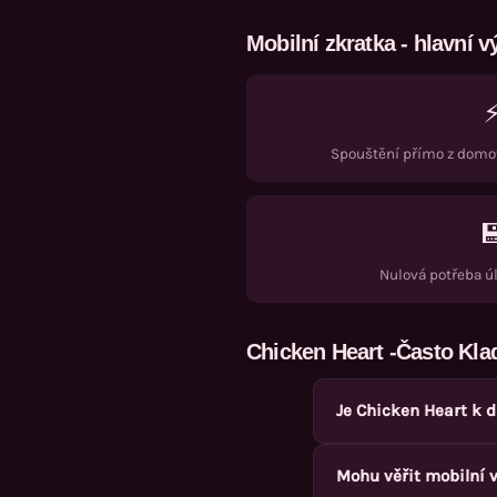
Mobilní zkratka - hlavní 
Spouštění přímo z domov

Nulová potřeba ú
Chicken Heart
-Často Kla
Je Chicken Heart k d
Ne, oficiální aplikace
Mohu věřit mobilní 
rychlý přístup si může