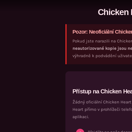
Přeskočit
H
Chicken 
na
o
obsah
m
e
Pozor: Neoficiální
Chicke
A
p
Pokud jste narazili na
Chicke
l
neautorizované kopie jsou 
i
výhradně k podvádění uživatel
k
a
c
e
Přístup na
Chicken Hea
C
h
Žádný oficiální
Chicken Heart
i
Heart
přímo v prohlížeči telef
c
aplikaci.
k
e