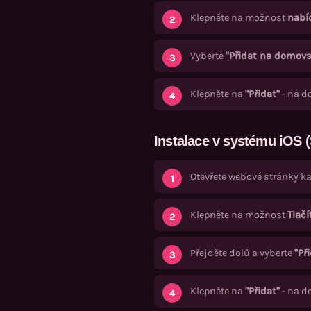
o
Klepněte na možnost
nabí
A
n
Vyberte
"Přidat na domov
d
r
Klepněte na
"Přidat"
- na d
o
i
d
Instalace v systému iOS (
a
i
Otevřete webové stránky k
O
S
Klepněte na možnost
Tlačí
Přejděte dolů a vyberte
"Př
Klepněte na
"Přidat"
- na d