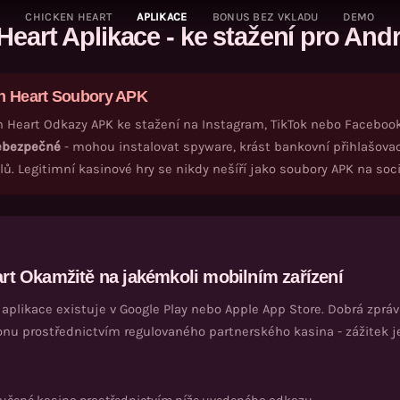
CHICKEN HEART
APLIKACE
BONUS BEZ VKLADU
DEMO
Heart
Aplikace - ke stažení pro And
n Heart
Soubory APK
n Heart
Odkazy APK ke stažení na Instagram, TikTok nebo Facebook, 
nebezpečné
- mohou instalovat spyware, krást bankovní přihlašovac
ů. Legitimní kasinové hry se nikdy nešíří jako soubory APK na soci
rt
Okamžitě na jakémkoli mobilním zařízení
aplikace existuje v Google Play nebo Apple App Store. Dobrá zprá
onu prostřednictvím regulovaného partnerského kasina - zážitek je