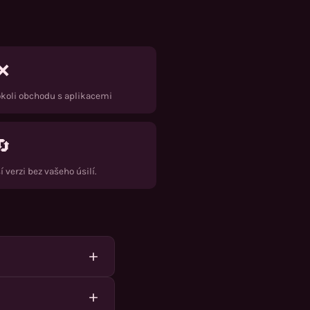
❌
okoli obchodu s aplikacemi
🔄
 verzi bez vašeho úsilí.
inových platforem. Pro
aplikace.