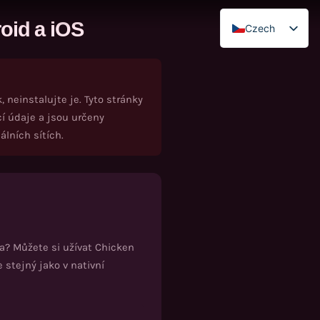
roid a iOS
Czech
English
French
Spanish
neinstalujte je. Tyto stránky
í údaje a jsou určeny
German
álních sítích.
Italian
Portuguese
Polish
va? Můžete si užívat
Chicken
 stejný jako v nativní