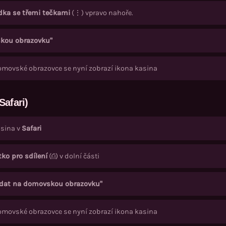
dka se třemi tečkami
(⋮) vpravo nahoře.
skou obrazovku"
omovské obrazovce se nyní zobrazí ikona kasina
Safari)
asina v
Safari
tko pro sdílení
(⎙) v dolní části
idat na domovskou obrazovku"
omovské obrazovce se nyní zobrazí ikona kasina