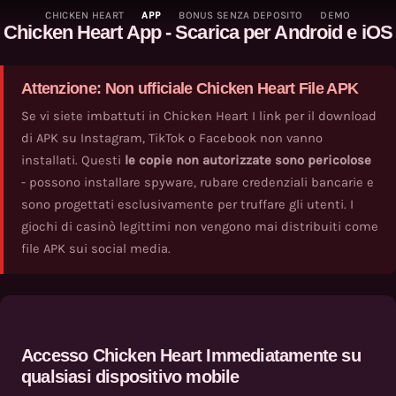
Vai
C
CHICKEN HEART
APP
BONUS SENZA DEPOSITO
DEMO
Chicken Heart
App - Scarica per Android e iOS
al
a
contenuto
s
a
Attenzione: Non ufficiale
Chicken Heart
File APK
A
Se vi siete imbattuti in
Chicken Heart
I link per il download
p
di APK su Instagram, TikTok o Facebook non vanno
p
installati. Questi
le copie non autorizzate sono pericolose
C
- possono installare spyware, rubare credenziali bancarie e
h
sono progettati esclusivamente per truffare gli utenti. I
i
giochi di casinò legittimi non vengono mai distribuiti come
c
file APK sui social media.
k
e
n
H
e
Accesso
Chicken Heart
Immediatamente su
a
qualsiasi dispositivo mobile
r