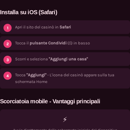
Installa su iOS (Safari)
Apri il sito del casinò in
Safari
Tocca il
pulsante Condividi
(⎙) in basso
Scorri e seleziona
"Aggiungi una casa"
Tocca
"Aggiungi"
- L'icona del casinò appare sulla tua
schermata Home
Scorciatoia mobile - Vantaggi principali
⚡