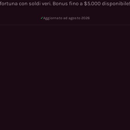
fortuna con soldi veri. Bonus fino a $5.000 disponibile
✓
Aggiornato ad agosto 2026
A - SOLDI VERI
VA LA DEMO
orma Certificata
🔒
Pagamento Sicuro