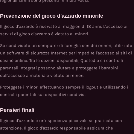
regionali simili sono presenti in molti Paesi.
Prevenzione del gioco d'azzardo minorile
Il gioco d'azzardo è riservato ai maggiori di 18 anni. L'accesso ai
servizi di gioco d'azzardo è vietato ai minori.
Se condividete un computer di famiglia con dei minori, utilizzate
un software di sicurezza Internet per impedire l'accesso ai siti di
casinò online. Tra le opzioni disponibili, Qustodio e i controlli
parentali integrati possono aiutare a proteggere i bambini
dall'accesso a materiale vietato ai minori.
Proteggete i minori effettuando sempre il logout e utilizzando i
controlli parentali sui dispositivi condivisi.
Pensieri finali
Il gioco d'azzardo è un'esperienza piacevole se praticata con
attenzione. Il gioco d'azzardo responsabile assicura che